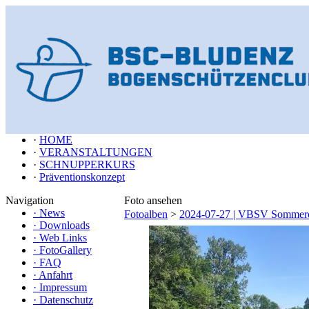
·
HOME
·
VERANSTALTUNGEN
·
SCHNUPPERKURS
·
Präventionskonzept
Navigation
Foto ansehen
·
News
Fotoalben
>
2024-07-27 | VBSV Sommerc
·
Downloads
·
Web Links
·
FotoGallery
·
FAQ
·
Anfahrt
·
Impressum
·
Datenschutz