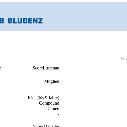
Log
e
ScoreLustenau
Mitglied
Kids (bis 9 Jahre)
Compound
Damen
-
ScoreManager