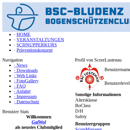
·
HOME
·
VERANSTALTUNGEN
·
SCHNUPPERKURS
·
Präventionskonzept
Navigation
Profil von ScoreLustenau
·
News
Benutzernam
·
Downloads
·
Web Links
·
FotoGallery
Benutzerlevel
·
FAQ
·
Anfahrt
Sonstige Informationen
·
Impressum
Altersklasse
·
Datenschutz
BoClass
D/H
Benutzer Stats
Safety
Willkommen
GalWol
Benutzergruppen
als neustes Clubmitglied
ScoreManager